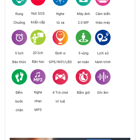
Nút SOS
Rung
Nghe
Máy ảnh
Cảm biến
khẩn cấp
Chuông
từ xa
2.0 MP
tháo máy
20 lịch
5 lịch
Định vị
5 vùng
Lịch sử
Bận học
Báo thức
GPS/WiFi/LBS
an toàn
hành trình
Nghe
Đếm
4 Trò chơi
Bấm giờ
Ghi âm
nhạc
bước
trí tuệ
MP3
chân