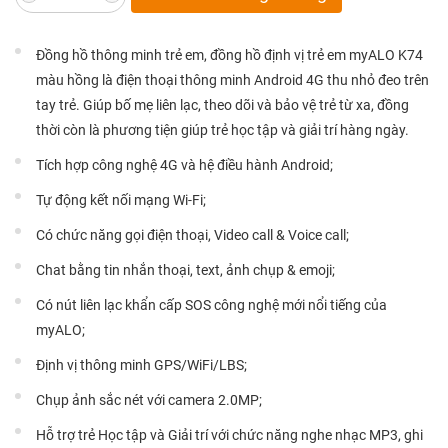
Đồng hồ thông minh trẻ em, đồng hồ định vị trẻ em myALO K74
màu hồng là điện thoại thông minh Android 4G thu nhỏ đeo trên
tay trẻ. Giúp bố mẹ liên lạc, theo dõi và bảo vệ trẻ từ xa, đồng
thời còn là phương tiện giúp trẻ học tập và giải trí hàng ngày.
Tích hợp công nghệ 4G và hệ điều hành Android;
Tự động kết nối mạng Wi-Fi;
Có chức năng gọi điện thoại, Video call & Voice call;
Chat bằng tin nhắn thoại, text, ảnh chụp & emoji;
Có nút liên lạc khẩn cấp SOS công nghệ mới nổi tiếng của
myALO;
Định vị thông minh GPS/WiFi/LBS;
Chụp ảnh sắc nét với camera 2.0MP;
Hỗ trợ trẻ Học tập và Giải trí với chức năng nghe nhạc MP3, ghi