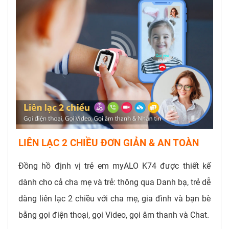
LIÊN LẠC 2 CHIỀU ĐƠN GIẢN & AN TOÀN
Đồng hồ định vị trẻ em myALO K74 được thiết kế
dành cho cả cha mẹ và trẻ: thông qua Danh bạ, trẻ dễ
dàng liên lạc 2 chiều với cha mẹ, gia đình và bạn bè
bằng gọi điện thoại, gọi Video, gọi âm thanh và Chat.