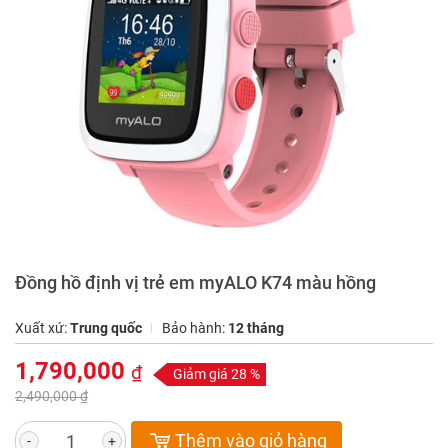
Đồng hồ định vị trẻ em myALO K74 màu hồng
Xuất xứ:
Trung quốc
Bảo hành:
12 tháng
1,790,000
₫
Giảm giá 28 %
2,490,000 ₫
Thêm vào giỏ hàng
-
+