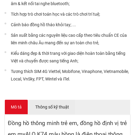
âm & kết nối tai nghe bluetooth;
Tích hợp trò chơi toán học và các trò chơi trí tuệ;
Cảnh báo đồng hồ tháo khỏi tay; ...
Sản xuất bằng các nguyên liệu cao cấp theo tiêu chuẩn CE của
liên minh châu Âu mang đến sự an toàn cho trẻ,
Kiểu dáng đẹp & thời trang với giao diện hoàn toàn bằng tiếng
Việt và chuyển được sang tiếng Anh;
Tương thích SIM 4G Viettel, Mobifone, Vinaphone, Vietnamobile,
Local, VnSky, FPT, Wintel và iTel.
Mô tả
Thông số kỹ thuật
Đồng hồ thông minh trẻ em, đồng hồ định vị trẻ
em myALO K74 màu hồng là điện thoại thông