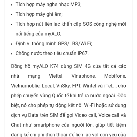
Tích hợp máy nghe nhạc MP3;
Tích hợp máy ghi âm;
Tích hợp nút liên lạc khẩn cấp SOS công nghệ mới
nổi tiếng của myALO;
Định vị thông minh GPS/LBS/Wi-Fi;
Chống nước theo tiêu chuẩn IP67.
Đồng hồ myALO K74 dùng SIM 4G của tất cả các
nhà mạng Viettel, Vinaphone, Mobifone,
Vietnamoblie, Local, VnSky, FPT, Wintel và iTel...; cho
phép chuyển vùng Quốc tế khi trẻ ra nước ngoài. Đặc
biệt, nó cho phép tự động kết nối Wi-Fi hoặc sử dụng
dịch vụ Data trên SIM để gọi Video call, Voice call và
Chat như smartphone của người lớn, giúp tiết kiệm
đáng kể chi phí điện thoại để liên lạc với con yêu của