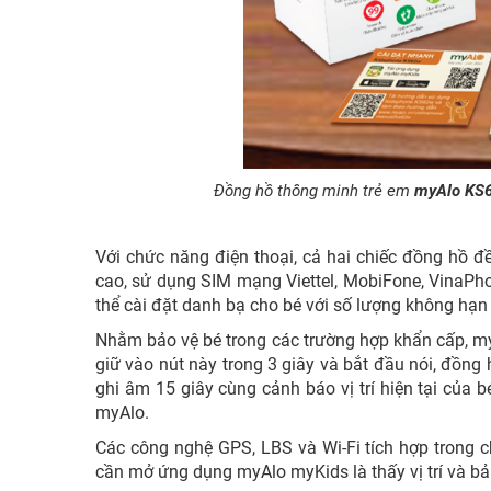
Đồng hồ thông minh trẻ em
myAlo KS
Với chức năng điện thoại, cả hai chiếc đồng hồ đ
cao, sử dụng SIM mạng Viettel, MobiFone, VinaP
thể cài đặt danh bạ cho bé với số lượng không hạn 
Nhằm bảo vệ bé trong các trường hợp khẩn cấp, my
giữ vào nút này trong 3 giây và bắt đầu nói, đồn
ghi âm 15 giây cùng cảnh báo vị trí hiện tại của
myAlo.
Các công nghệ GPS, LBS và Wi-Fi tích hợp trong c
cần mở ứng dụng myAlo myKids là thấy vị trí và b