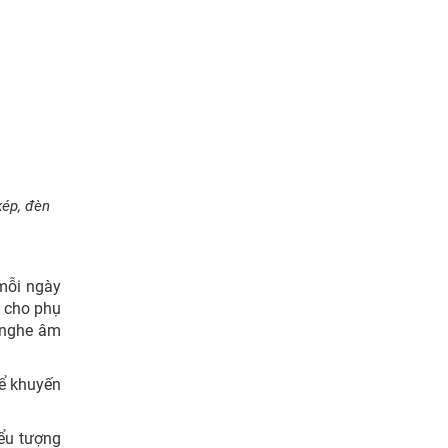
kép, đèn
 mỗi ngày
n cho phụ
ể nghe âm
để khuyến
ểu tượng