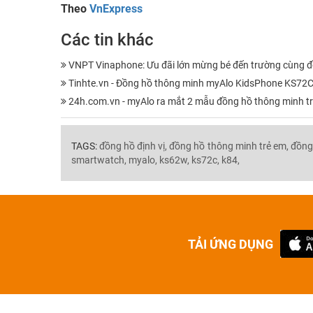
Theo
VnExpress
Các tin khác
VNPT Vinaphone: Ưu đãi lớn mừng bé đến trường cùng đ
Tinhte.vn - Đồng hồ thông minh myAlo KidsPhone KS72C: k
24h.com.vn - myAlo ra mắt 2 mẫu đồng hồ thông minh trẻ
TAGS:
đồng hồ định vị,
đồng hồ thông minh trẻ em,
đồng
smartwatch,
myalo,
ks62w,
ks72c,
k84,
TẢI ỨNG DỤNG