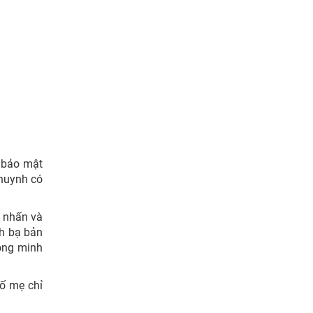
ộ bảo mật
huynh có
n nhấn và
nh bạ bản
hông minh
Bố mẹ chỉ